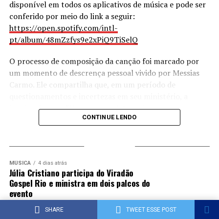
Souza (reco-reco).
disponível em todos os aplicativos de música e pode ser
conferido por meio do link a seguir:
https://open.spotify.com/intl-
PUBLICIDADE
pt/album/48mZzfys9e2xPiQ9TiSelQ
O processo de composição da canção foi marcado por
um momento de descrença pessoal vivido por Messias
Carmo. Ele compartilha que, em um período de
questionamentos e incertezas em seu ministério, a
inspiração para “Vaso Aprovado” surgiu como uma
CONTINUE LENDO
resposta do próprio Deus, que o fez acreditar na
fidelidade de Deus mesmo diante das dificuldades.
TRENDING
A mensagem central do single destaca a necessidade de
estar preparado para receber as bênçãos de Deus, pois
MÚSICA
4 dias atrás
Júlia Cristiano participa do Viradão
muitas vezes elas chegam quando menos esperamos.
Gospel Rio e ministra em dois palcos do
Messias Carmo ressalta que, embora as lutas e desafios
evento
façam parte do processo, é fundamental lembrar que
MÚSICA
1 dia atrás
“quando Deus honra, nós vencemos”.
SHARE
TWEET ESSE POST
Beatriz Guimarães lança “Princípio de