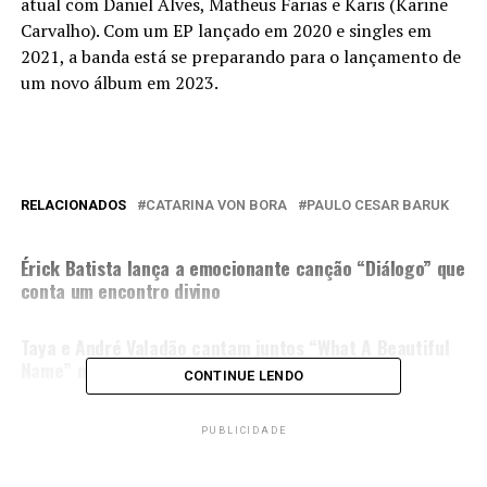
atual com Daniel Alves, Matheus Farias e Karis (Karine
Carvalho). Com um EP lançado em 2020 e singles em
2021, a banda está se preparando para o lançamento de
um novo álbum em 2023.
RELACIONADOS
CATARINA VON BORA
PAULO CESAR BARUK
PRÓXIMA MATÉRIA
Érick Batista lança a emocionante canção “Diálogo” que
conta um encontro divino
NÃO PERCA
Taya e André Valadão cantam juntos “What A Beautiful
Name” no Addition Financial Arena
CONTINUE LENDO
PUBLICIDADE