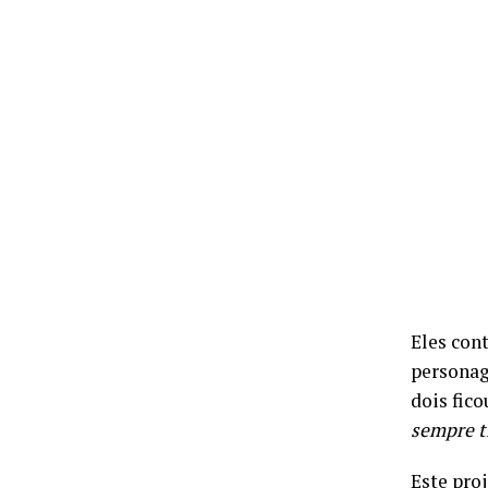
Eles con
personag
dois fic
sempre t
Este pro