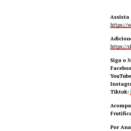
Assista
https:/
Adicion
https://
Siga o 
Facebo
YouTub
Instag
Tiktok:
Acompan
Frutifi
Por Ana