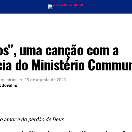
ÚSICA
ENTRETENIMENTO
INTERNACIONAL
POLÍTICA
EXCLUSIV
023
os”, uma canção com a
cia do Ministério Commu
nos atrás
em
19 de agosto de 2023
Rodovalho
do amor e do perdão de Deus