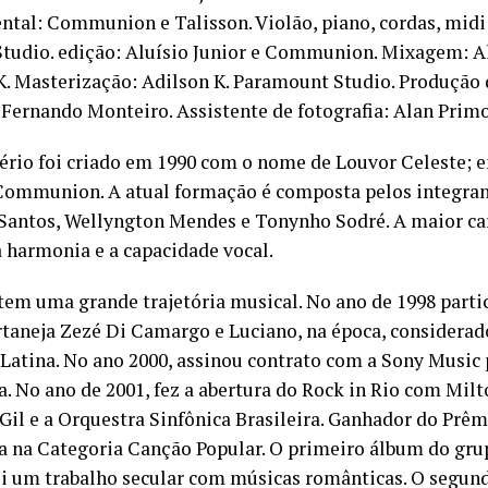
ntal: Communion e Talisson. Violão, piano, cordas, midi
Studio. edição: Aluísio Junior e Communion. Mixagem: Al
K. Masterização: Adilson K. Paramount Studio. Produção d
 Fernando Monteiro. Assistente de fotografia: Alan Primo
ério foi criado em 1990 com o nome de Louvor Celeste; e
ommunion. A atual formação é composta pelos integran
Santos, Wellyngton Mendes e Tonynho Sodré. A maior car
a harmonia e a capacidade vocal.
tem uma grande trajetória musical. No ano de 1998 parti
rtaneja Zezé Di Camargo e Luciano, na época, considera
Latina. No ano 2000, assinou contrato com a Sony Music 
. No ano de 2001, fez a abertura do Rock in Rio com Mil
 Gil e a Orquestra Sinfônica Brasileira. Ganhador do Pr
ra na Categoria Canção Popular. O primeiro álbum do gru
oi um trabalho secular com músicas românticas. O segund