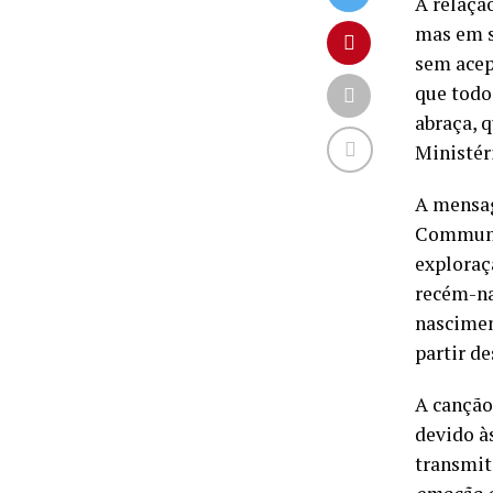
A relação
mas em s
sem acep
que todo
abraça, q
Ministér
A mensag
Communio
exploraç
recém-na
nascimen
partir d
A canção
devido às
transmit