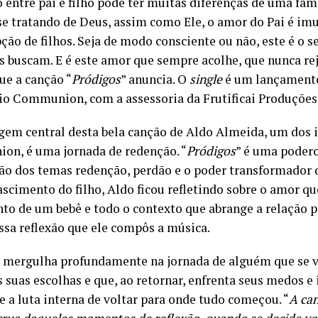
 entre pai e filho pode ter muitas diferenças de uma famí
e tratando de Deus, assim como Ele, o amor do Pai é imu
ção de filhos. Seja de modo consciente ou não, este é o 
s buscam. E é este amor que sempre acolhe, que nunca rej
ue a canção “
Pródigos
” anuncia. O
single
é um lançamento
io Communion, com a assessoria da Frutificai Produções
em central desta bela canção de Aldo Almeida, um dos 
n, é uma jornada de redenção. “
Pródigos
” é uma podero
ão dos temas redenção, perdão e o poder transformador 
scimento do filho, Aldo ficou refletindo sobre o amor qu
to de um bebê e todo o contexto que abrange a relação pai
essa reflexão que ele compôs a música.
 mergulha profundamente na jornada de alguém que se vi
 suas escolhas e que, ao retornar, enfrenta seus medos e 
e a luta interna de voltar para onde tudo começou. “
A can