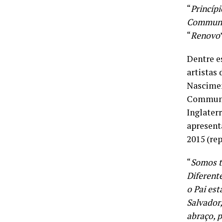
“
Princípi
Communi
“
Renovo
Dentre e
artistas
Nascimen
Communio
Inglaterr
apresent
2015 (re
“
Somos to
Diferent
o Pai est
Salvador,
abraço, p