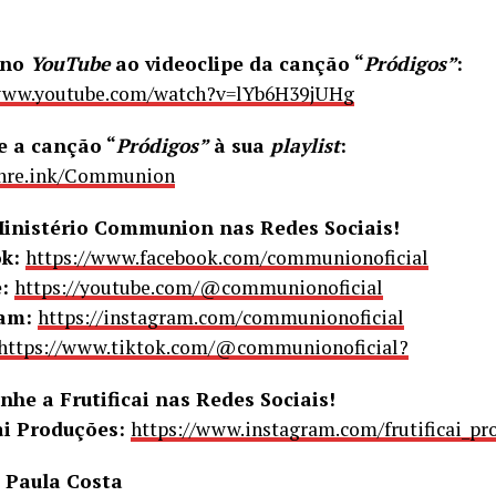
 no
YouTube
ao videoclipe da canção “
Pródigos”
:
/www.youtube.com/watch?v=lYb6H39jUHg
e a canção “
Pródigos”
à sua
playlist
:
shre.ink/Communion
Ministério Communion nas Redes Sociais!
ok:
https://www.facebook.com/communionoficial
e:
https://youtube.com/@communionoficial
ram:
https://instagram.com/communionoficial
https://www.tiktok.com/@communionoficial?
he a Frutificai nas Redes Sociais!
cai Produções:
https://www.instagram.com/frutificai_pr
 Paula Costa