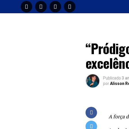
HOME
M
LANÇAMENTOS 2
“Pródig
excelên
Publicado
3 a
por
Alisson 
A força 