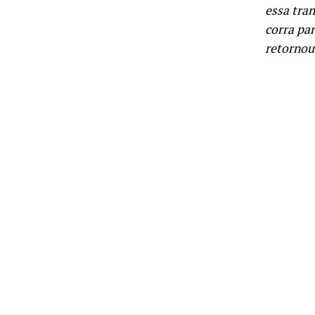
essa tra
corra par
retornou