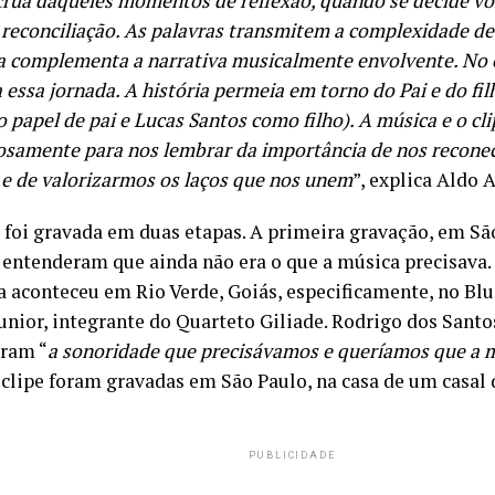
rua daqueles momentos de reflexão, quando se decide vo
 reconciliação. As palavras transmitem a complexidade de
a complementa a narrativa musicalmente envolvente. No 
 essa jornada. A história permeia em torno do Pai e do fi
 papel de pai e Lucas Santos como filho). A música e o cl
samente para nos lembrar da importância de nos recon
 e de valorizarmos os laços que nos unem
”, explica Aldo 
 foi gravada em duas etapas. A primeira gravação, em São
 entenderam que ainda não era o que a música precisava.
va aconteceu em Rio Verde, Goiás, especificamente, no Bl
unior, integrante do Quarteto Giliade. Rodrigo dos Santo
iram
“
a sonoridade que precisávamos e queríamos que a m
 clipe foram gravadas em São Paulo, na casa de um casal
PUBLICIDADE