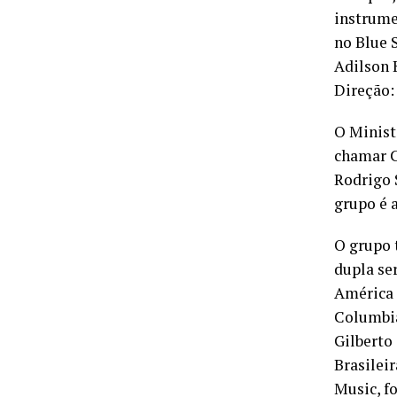
instrume
no Blue 
Adilson 
Direção:
O Minist
chamar C
Rodrigo 
grupo é 
O grupo 
dupla se
América 
Columbia
Gilberto
Brasilei
Music, f