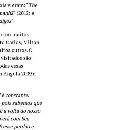
ois vieram: “
The
manhã
” (2012) e
digos
”.
s com muitos
to Carlos, Milton
itos outros. O
visitados são:
todas essas
m Angola 2009 e
 é constante.
, pois sabemos que
é a volta do nosso
olverá com Seu
É esse perdão e