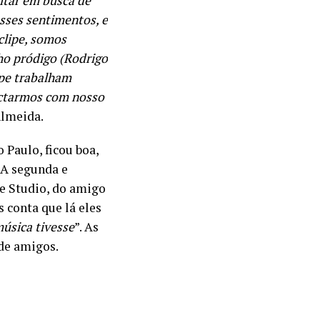
ltar em busca de
sses sentimentos, e
clipe, somos
lho pródigo (Rodrigo
ipe trabalham
ectarmos com nosso
Almeida.
 Paulo, ficou boa,
 A segunda e
ue Studio, do amigo
s conta que lá eles
úsica tivesse
”. As
 de amigos.