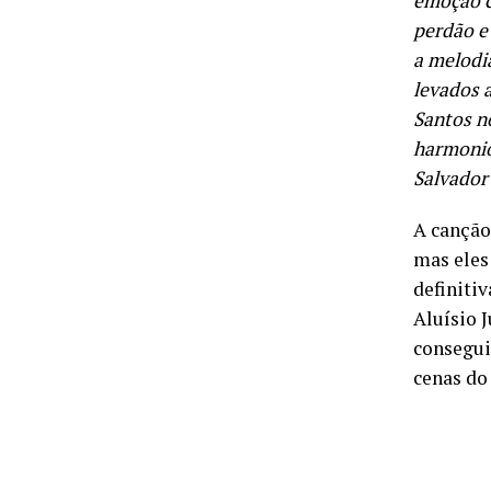
emoção c
perdão e
a melodi
levados a
Santos no
harmonio
Salvador
A canção
mas eles
definiti
Aluísio J
consegu
cenas do