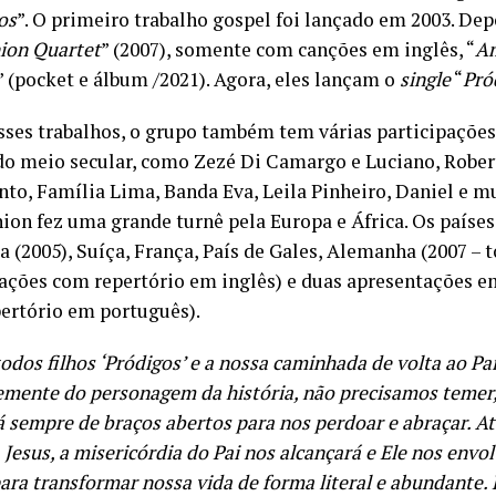
os
”. O primeiro trabalho gospel foi lançado em 2003. Dep
on Quartet
” (2007), somente com canções em inglês, “
A
” (pocket e álbum /2021). Agora, eles lançam o
single
“
Pró
sses trabalhos, o grupo também tem várias participaçõe
 do meio secular, como Zezé Di Camargo e Luciano, Rober
to, Família Lima, Banda Eva, Leila Pinheiro, Daniel e mu
n fez uma grande turnê pela Europa e África. Os países 
a (2005), Suíça, França, País de Gales, Alemanha (2007 – 
ações com repertório em inglês) e duas apresentações e
pertório em português).
dos filhos ‘Pródigos’ e a nossa caminhada de volta ao Pai
emente do personagem da história, não precisamos temer
á sempre de braços abertos para nos perdoar e abraçar. At
 Jesus, a misericórdia do Pai nos alcançará e Ele nos env
ara transformar nossa vida de forma literal e abundante. 