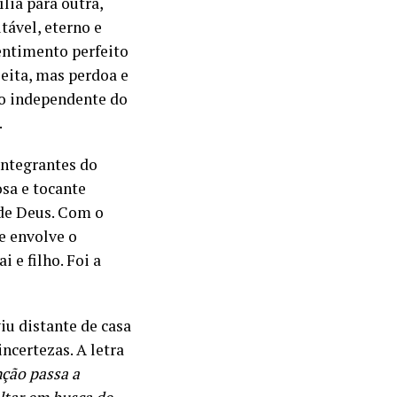
lia para outra,
tável, eterno e
sentimento perfeito
eita, mas perdoa e
 independente do
.
integrantes do
sa e tocante
de Deus. Com o
e envolve o
 e filho. Foi a
u distante de casa
incertezas. A letra
ção passa a