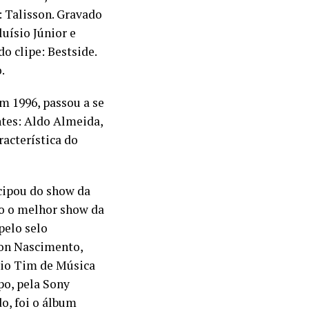
: Talisson. Gravado
uísio Júnior e
o clipe: Bestside.
.
m 1996, passou a se
tes: Aldo Almeida,
acterística do
cipou do show da
do o melhor show da
pelo selo
ton Nascimento,
êmio Tim de Música
po, pela Sony
o, foi o álbum