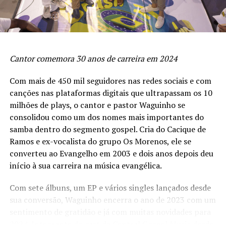
Cantor comemora 30 anos de carreira em 2024
Com mais de 450 mil seguidores nas redes sociais e com
canções nas plataformas digitais que ultrapassam os 10
milhões de plays, o cantor e pastor Waguinho se
consolidou como um dos nomes mais importantes do
samba dentro do segmento gospel. Cria do Cacique de
Ramos e ex-vocalista do grupo Os Morenos, ele se
converteu ao Evangelho em 2003 e dois anos depois deu
início à sua carreira na música evangélica.
Com sete álbuns, um EP e vários singles lançados desde
sua conversão, Waguinho encerra o ano de 2023 com um
sentimento de gratidão e já com muitas novidades para
2024. Integrante do cast da Central Gospel Music desde