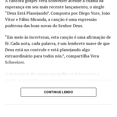
A cantora gospel Vera Schweizer acende a chama da
esperança em seu mais recente lançamento, o single
“Deus Está Planejando”. Composta por Diego Yure, João
Vitor e Fábio Miranda, a canção é uma expressão
poderosa das boas novas do Senhor Deus.
“Em meio às incertezas, esta canção é uma afirmação de
fé. Cada nota, cada palavra, é um lembrete suave de que
Deus está no controle e está planejando algo
extraordinário para todos nós.”, compartilha Vera
Schweizer.
A mensagem da canção mergulha na luta contra o
medo, traduzindo-a em uma narrativa que ressoa com a
realidade diária. Fundamentada em princípios bíblicos, a
música é clara e objetiva, oferecendo esperança e
CONTINUE LENDO
direcionamento espiritual em tempos difíceis. O
videoclipe da canção foi gravado em sua cidade natal,
Recife – PE, e teve a produção musical assinada por
LANÇAMENTOS 2023