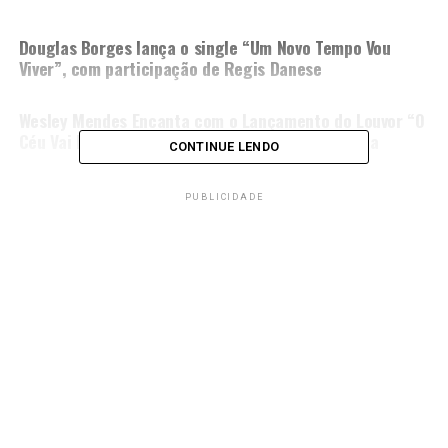
PRÓXIMA MATÉRIA
Douglas Borges lança o single “Um Novo Tempo Vou
Viver”, com participação de Regis Danese
NÃO PERCA
Wesley Mendes Encanta com o Lançamento do Louvor “O
Céu Vai Intervir” – Uma Canção de Fé e Confiança
CONTINUE LENDO
PUBLICIDADE