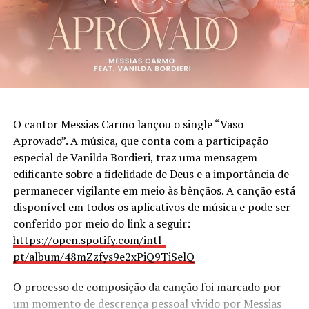
Souza (reco-reco).
PUBLICIDADE
O cantor Messias Carmo lançou o single “Vaso
Aprovado”. A música, que conta com a participação
especial de Vanilda Bordieri, traz uma mensagem
edificante sobre a fidelidade de Deus e a importância de
permanecer vigilante em meio às bênçãos. A canção está
disponível em todos os aplicativos de música e pode ser
conferido por meio do link a seguir:
https://open.spotify.com/intl-
Assista ao videoclipe da canção “Deus Está
pt/album/48mZzfys9e2xPiQ9TiSelQ
Planejando”, de Vera Schweizer, no YouTube:
https://youtu.be/tK-X6JXAN34?
O processo de composição da canção foi marcado por
si=WKvVGHhenQVGFgOI
um momento de descrença pessoal vivido por Messias