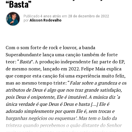
“Basta”
Publicado
4 anos atrás
em
28 de dezembro de 2022
por
Alisson Rodovalho
Com o som forte de rock e louvor, a banda
Superabundante lança uma canção também de forte
teor: “
Basta
”. A produção independente faz parte do EP,
de mesmo nome, lançado em 2022. Felipe Maia explica
que compor esta canção foi uma experiência muito feliz,
mas ao mesmo tempo triste: “
Falar sobre a grandeza e os
atributos de Deus é algo que nos traz grande satisfação,
pois Deus é onipotente, Ele é imutável. A música diz ‘a
única verdade é que Deus é Deus e basta […] Ele é
adorado simplesmente por quem Ele é, sem trocas e
barganhas negócios ou esquemas’. Mas tem o lado da
tristeza quando percebemos o quão distante do Senhor