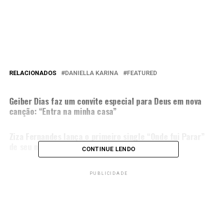
RELACIONADOS
DANIELLA KARINA
FEATURED
PRÓXIMA MATÉRIA
Geiber Dias faz um convite especial para Deus em nova
canção: “Entra na minha casa”
NÃO PERCA
Ziza Fernandes lança o primeiro single “Onde fui Parar”
de seu novo projeto
CONTINUE LENDO
PUBLICIDADE