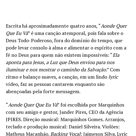
Escrita há aproximadamente quatro anos, “
Aonde Quer
Que Eu Vá
” é uma canção atemporal, pois fala sobre o
Deus Todo-Poderoso, fora do domínio do tempo, que
pode levar consolo à alma e alimentar o espírito com a
fé no Deus para quem não existem impossíveis: “
Ela
aponta para Jesus, a Luz que Deus enviou para nos
iluminar e nos mostrar o caminho da Salvação
.” Com
ritmo e balanço suaves, a canção, em um lindo
lyric
vídeo, faz as pessoas cantarem enquanto são
abençoadas pela forte mensagem.
“
Aonde Quer Que Eu Vá
” foi escolhida por Marquinhos
com seu amigo e gestor, Jander Pires, CEO da Agência
JPIRES. Direção musical: Marquinhos Gomes. Arranjos,
teclado e produção musical: Daniel Silveira. Violões:
Matheus Macanhão.
Backing Vocal
: Jaimeson Silva. Lyric