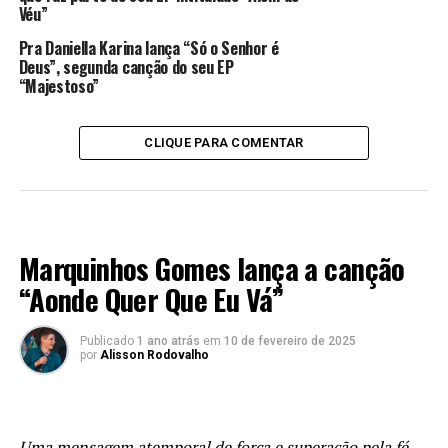
Véu”
Pra Daniella Karina lança “Só o Senhor é
Deus”, segunda canção do seu EP
“Majestoso”
CLIQUE PARA COMENTAR
LANÇAMENTOS 2022
Marquinhos Gomes lança a canção
“Aonde Quer Que Eu Vá”
Publicado
1 ano atrás
em
10 de fevereiro de 2025
por
Alisson Rodovalho
Uma mensagem atemporal de força e superação pela fé