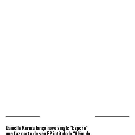
VOCÊ PODE GOSTAR
Daniella Karina lança novo single “Espera”
que faz parte de seu EP intitulado “Além do