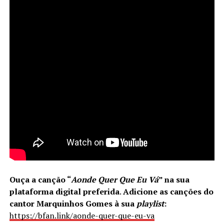
Ouça a canção
“
Aonde Quer Que Eu Vá
”
na sua
plataforma digital preferida
.
Adicione as canções do
cantor Marquinhos Gomes à sua
playlist
:
https://bfan.link/aonde-quer-que-eu-va