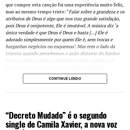
que compor esta canção foi uma experiência muito feliz,
mas ao mesmo tempo triste: “
Falar sobre a grandeza e os
atributos de Deus é algo que nos traz grande satisfação,
pois Deus é onipotente, Ele é imutável. A música diz ‘a
única verdade é que Deus é Deus e basta […] Ele é
adorado simplesmente por quem Ele é, sem trocas e
barganhas negócios ou esquemas’. Mas tem o lado da
tristeza quando percebemos o quão distante do Senhor
muitos estão, o quanto enganados estão aqueles que
buscam outro Deus que não é o Deus verdadeiro
.”
CONTINUE LENDO
A mensagem central da canção é a suficiência de Deus.
Felipe é enfático ao declarar: “
O cerne desta composição
é a personalidade de Deus: Ele é onipotente, onipresente
e onisciente. Deus é Deus e ponto. Ele basta e se basta.
LANÇAMENTOS 2022
Ele não é um meio para um fim. Deus é um fim em si
“Decreto Mudado” é o segundo
mesmo. E nós nos relacionamos com quem Ele é e não
single de Camila Xavier, a nova voz
como gostaríamos que Ele fosse. O Senhor é tudo, Jesus
está vivo… e nós devemos nos agarrar a estas verdades