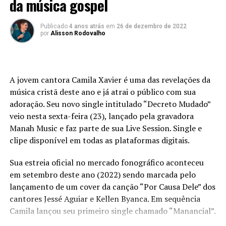
da música gospel
como um náufrago à sua tábua de salvação. Somente Ele
pode nos salvar
.”
Publicado
4 anos atrás
em
26 de dezembro de 2022
por
Alisson Rodovalho
Com apenas um dia de ensaio e pré-produção, a
Superabundante foi ao estúdio, Lucas Brito Produções, e
gravou a canção em apenas um dia. As cenas do clipe
A jovem cantora Camila Xavier é uma das revelações da
foram gravadas em Belo Horizonte (MG), com tomadas
música cristã deste ano e já atrai o público com sua
no Viaduto da Floresta, um dos pontos turísticos da
adoração. Seu novo single intitulado “Decreto Mudado”
capital mineira. A direção geral é da Banda
veio nesta sexta-feira (23), lançado pela gravadora
Superabundante. Voz e guitarra: Felipe Maia. Guitarra:
Manah Music e faz parte de sua Live Session. Single e
Mateus Marçal. Baixo: Rafael Maia. Bateria: Bim
clipe disponível em todas as plataformas digitais.
Carvalho. Mix e master: Lucas Brito. Vídeo: Matheus
Souza.
Sua estreia oficial no mercado fonográfico aconteceu
em setembro deste ano (2022) sendo marcada pelo
A banda Superabundante é de Belo Horizonte, Minas
lançamento de um cover da canção “Por Causa Dele” dos
Gerais, e foi criada em novembro de 2019. Amigos que se
cantores Jessé Aguiar e Kellen Byanca. Em sequência
uniram para mostrarem ao público um som original, que
Camila lançou seu primeiro single chamado “Manancial”.
apresenta Deus e fala de fé e esperança. Com um jeito
muito próprio de ser os amigos querem falar de Jesus