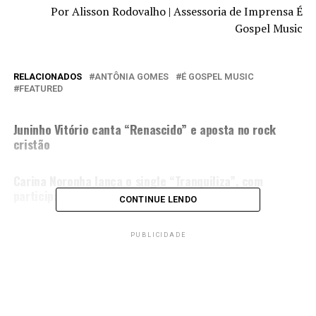
Por Alisson Rodovalho | Assessoria de Imprensa É
Gospel Music
RELACIONADOS
ANTÔNIA GOMES
É GOSPEL MUSIC
FEATURED
PRÓXIMA MATÉRIA
Juninho Vitório canta “Renascido” e aposta no rock
cristão
NÃO PERCA
Carina Noronha lança o single “Tranquiliza”, com
participação especial de Antônia Gomes
CONTINUE LENDO
PUBLICIDADE