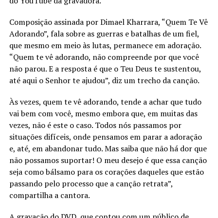
do YouTube da gravadora.
Composição assinada por Dimael Kharrara, “Quem Te Vê
Adorando”, fala sobre as guerras e batalhas de um fiel,
que mesmo em meio às lutas, permanece em adoração.
“Quem te vê adorando, não compreende por que você
não parou. E a resposta é que o Teu Deus te sustentou,
até aqui o Senhor te ajudou”, diz um trecho da canção.
Às vezes, quem te vê adorando, tende a achar que tudo
vai bem com você, mesmo embora que, em muitas das
vezes, não é este o caso. Todos nós passamos por
situações difíceis, onde pensamos em parar a adoração
e, até, em abandonar tudo. Mas saiba que não há dor que
não possamos suportar! O meu desejo é que essa canção
seja como bálsamo para os corações daqueles que estão
passando pelo processo que a canção retrata”,
compartilha a cantora.
A gravação do DVD, que contou com um público de,