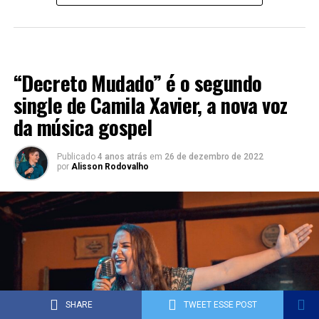
LANÇAMENTOS 2022
“Decreto Mudado” é o segundo
single de Camila Xavier, a nova voz
da música gospel
Publicado
4 anos atrás
em
26 de dezembro de 2022
por
Alisson Rodovalho
SHARE
TWEET ESSE POST