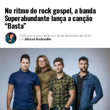
LANÇAMENTOS 2022
No ritmo do rock gospel, a banda
Superabundante lança a canção
“Basta”
Publicado
4 anos atrás
em
28 de dezembro de 2022
por
Alisson Rodovalho