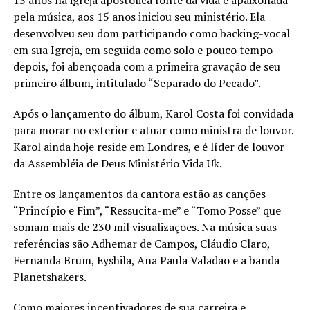
13 anos na igreja apostólica fonte da vida e apaixonada
pela música, aos 15 anos iniciou seu ministério. Ela
desenvolveu seu dom participando como backing-vocal
em sua Igreja, em seguida como solo e pouco tempo
depois, foi abençoada com a primeira gravação de seu
primeiro álbum, intitulado “Separado do Pecado”.
Após o lançamento do álbum, Karol Costa foi convidada
para morar no exterior e atuar como ministra de louvor.
Karol ainda hoje reside em Londres, e é líder de louvor
da Assembléia de Deus Ministério Vida Uk.
Entre os lançamentos da cantora estão as canções
“Princípio e Fim”, “Ressucita-me” e “Tomo Posse” que
somam mais de 230 mil visualizações. Na música suas
referências são Adhemar de Campos, Cláudio Claro,
Fernanda Brum, Eyshila, Ana Paula Valadão e a banda
Planetshakers.
Como maiores incentivadores de sua carreira e