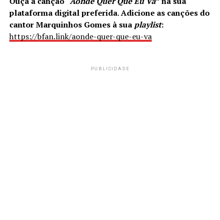
Ouça a canção
“
Aonde Quer Que Eu Vá
”
na sua
plataforma digital preferida
.
Adicione as canções do
cantor Marquinhos Gomes à sua
playlist
:
https://bfan.link/aonde-quer-que-eu-va
PUBLICIDADE