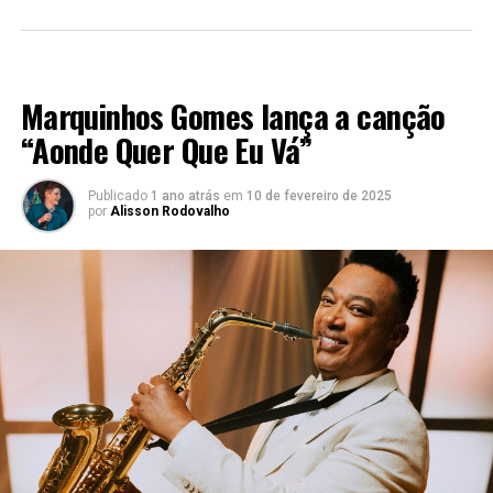
LANÇAMENTOS 2022
Marquinhos Gomes lança a canção
“Aonde Quer Que Eu Vá”
Publicado
1 ano atrás
em
10 de fevereiro de 2025
por
Alisson Rodovalho