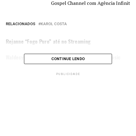
Gospel Channel com Agência Infinit
RELACIONADOS
KAROL COSTA
PRÓXIMA MATÉRIA
Rejanne “Fogo Puro” até no Streaming
NÃO PERCA
Waldecy Aguiar lança EP Clássicos pela Graça Music
CONTINUE LENDO
PUBLICIDADE