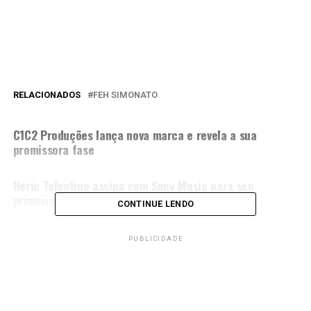
RELACIONADOS
FEH SIMONATO
PRÓXIMA MATÉRIA
C1C2 Produções lança nova marca e revela a sua
promissora fase
NÃO PERCA
Heric Tolentino assina com Sony Music para seu
primeiro projeto solo
CONTINUE LENDO
PUBLICIDADE