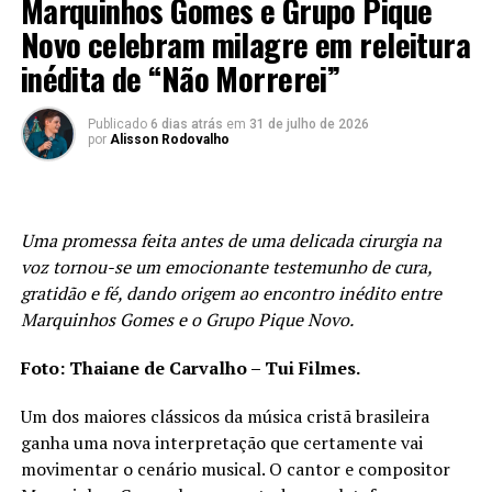
Marquinhos Gomes e Grupo Pique
Com uma mensagem marcada por entrega, unidade e
Novo celebram milagre em releitura
expectativa espiritual, a composição expressa o desejo
inédita de “Não Morrerei”
de uma geração que clama por um novo derramar do
Espírito. Versos como
“Vem queimar de novo”
,
“Enche-
Publicado
6 dias atrás
em
31 de julho de 2026
nos de novo”
e
“Inunda-nos com Tua glória”
traduzem a
por
Alisson Rodovalho
oração de uma Igreja que reconhece sua dependência de
Deus e deseja experimentar, mais uma vez, o fogo, o
poder e a direção do Espírito Santo.
Uma promessa feita antes de uma delicada cirurgia na
O projeto “
Avivamento”
preserva a atmosfera de intensa
voz tornou-se um emocionante testemunho de cura,
adoração vivida na noite da gravação. O álbum nasceu
gratidão e fé, dando origem ao encontro inédito entre
como um convite para que a Igreja mergulhe mais
Marquinhos Gomes e o Grupo Pique Novo.
profundamente na presença de Deus, reunindo canções
que apontam para uma vida transformada pelo Senhor.
Foto: Thaiane de Carvalho – Tui Filmes.
A participação de Nathalia Valencia fortalece essa
Um dos maiores clássicos da música cristã brasileira
proposta e acrescenta ainda mais sensibilidade e
ganha uma nova interpretação que certamente vai
intensidade à interpretação da faixa.
movimentar o cenário musical. O cantor e compositor