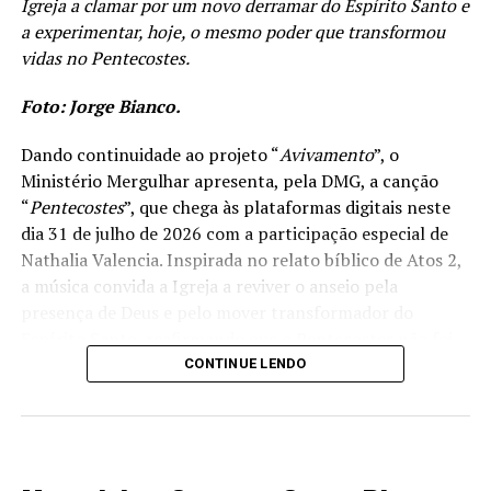
Igreja a clamar por um novo derramar do Espírito Santo e
a experimentar, hoje, o mesmo poder que transformou
vidas no Pentecostes.
Foto: Jorge Bianco.
Dando continuidade ao projeto “
Avivamento
”, o
Ministério Mergulhar apresenta, pela DMG, a canção
“
Pentecostes
”, que chega às plataformas digitais neste
dia 31 de julho de 2026 com a participação especial de
Nathalia Valencia. Inspirada no relato bíblico de Atos 2,
a música convida a Igreja a reviver o anseio pela
presença de Deus e pelo mover transformador do
Espírito Santo, reafirmando que o Pentecostes não foi
apenas um acontecimento histórico, mas uma realidade
CONTINUE LENDO
que continua alcançando vidas. A canção foi composta
por Beatriz Cristina, Guilherme Franco, Helena
Albernaz, Felipe Rodrigues, Israel Cardoso e Lucas
MÚSICA
Wallas.