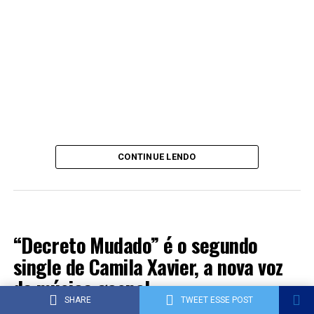
CONTINUE LENDO
LANÇAMENTOS 2022
“Decreto Mudado” é o segundo
single de Camila Xavier, a nova voz
da música gospel
SHARE
TWEET ESSE POST