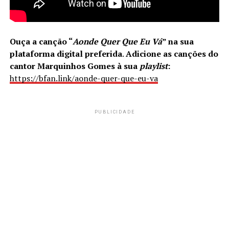
Ouça a canção
“
Aonde Quer Que Eu Vá
”
na sua
plataforma digital preferida
.
Adicione as canções do
cantor Marquinhos Gomes à sua
playlist
:
https://bfan.link/aonde-quer-que-eu-va
PUBLICIDADE