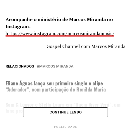
Acompanhe o ministério de Marcos Miranda no
Instagram:
https://www.instagram.com/marcosmirandamusic/
Gospel Channel com Marcos Miranda
RELACIONADOS
MARCOS MIRANDA
PRÓXIMA MATÉRIA
Eliane Águas lança seu primeiro single e clipe
“Adorador”, com participação de Renilda Maria
NÃO PERCA
Som & Louvor e Stella Laura em “Quem Viver Verá”, um
hino profético de vitória
CONTINUE LENDO
PUBLICIDADE