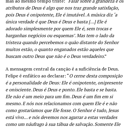
mas ao mesmo tempo triste: “
Falar sobre a grandeza e os
atributos de Deus é algo que nos traz grande satisfação,
pois Deus é onipotente, Ele é imutável. A música diz ‘a
única verdade é que Deus é Deus e basta […] Ele é
adorado simplesmente por quem Ele é, sem trocas e
barganhas negócios ou esquemas’. Mas tem o lado da
tristeza quando percebemos o quão distante do Senhor
muitos estão, o quanto enganados estão aqueles que
buscam outro Deus que não é o Deus verdadeiro
.”
A mensagem central da canção é a suficiência de Deus.
Felipe é enfático ao declarar: “
O cerne desta composição
é a personalidade de Deus: Ele é onipotente, onipresente
e onisciente. Deus é Deus e ponto. Ele basta e se basta.
Ele não é um meio para um fim. Deus é um fim em si
mesmo. E nós nos relacionamos com quem Ele é e não
como gostaríamos que Ele fosse. O Senhor é tudo, Jesus
está vivo… e nós devemos nos agarrar a estas verdades
como um náufrago à sua tábua de salvação. Somente Ele