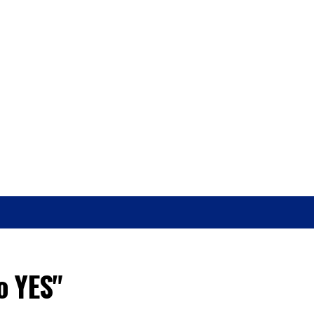
O
SAÚDE
o YES"