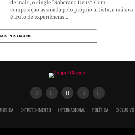
de maio, o single “Soberano Deus”. Com
composição assinada pelo próprio artista, a música
é fruto de experiências...
MAIS POSTAGENS
MÚSICA
ENTRETENIMENTO
INTERNACIONAL
POLÍTICA
EXCLUSIVO