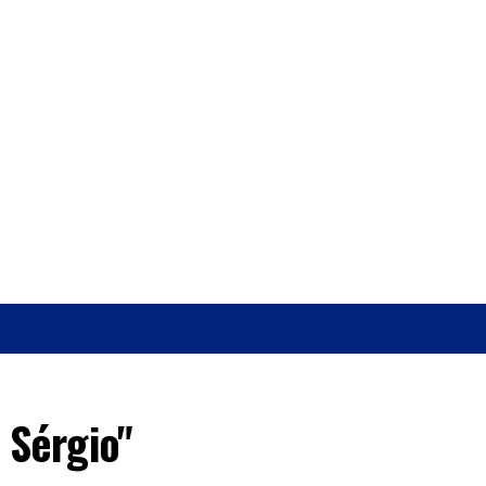
O
SAÚDE
 Sérgio"