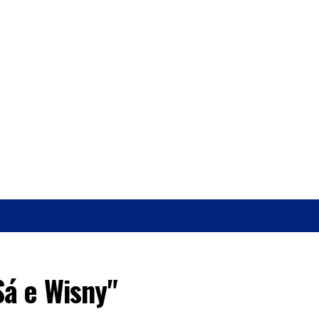
O
SAÚDE
Sá e Wisny"