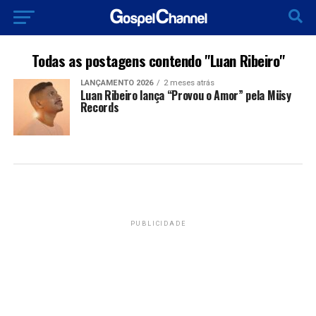
Todas as postagens contendo "Luan Ribeiro"
LANÇAMENTO 2026
2 meses atrás
Luan Ribeiro lança “Provou o Amor” pela Müsy
Records
PUBLICIDADE