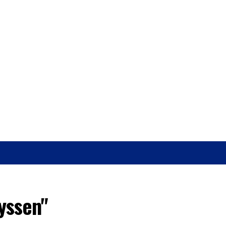
O
SAÚDE
yssen"