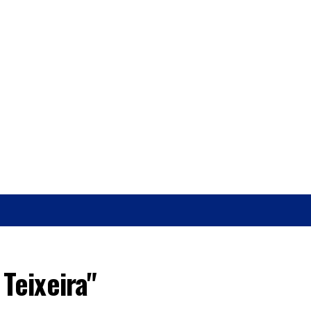
O
SAÚDE
Teixeira"