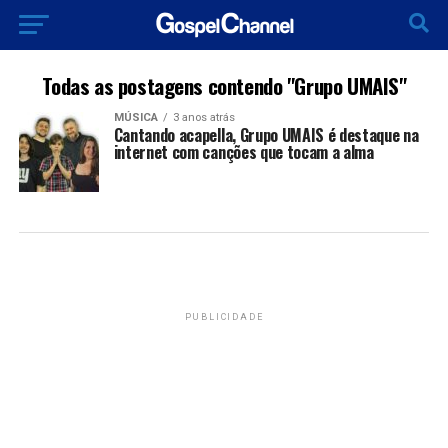
Todas as postagens contendo "Grupo UMAIS"
MÚSICA
3 anos atrás
Cantando acapella, Grupo UMAIS é destaque na
internet com canções que tocam a alma
PUBLICIDADE