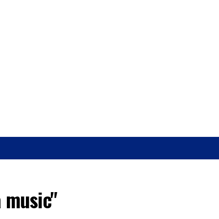
O
SAÚDE
a music"