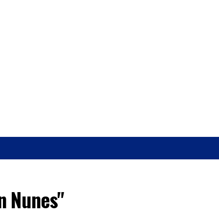
O
SAÚDE
n Nunes"