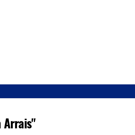
O
SAÚDE
 Arrais"