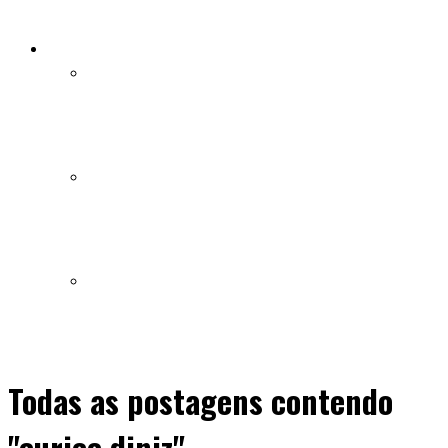
transformação pessoal em Alphaville
Saúde
Família luta pela vida de idosa com aneurisma cerebral e
pede ajuda para viabilizar cirurgia urgente
Esgotados, 42% dos pastores pensaram em desistir do
ministério, diz pesquisa
As meninas adolescentes sofrem mais com problemas
causados por redes sociais do que os meninos
Todas as postagens contendo
"eurice diniz"