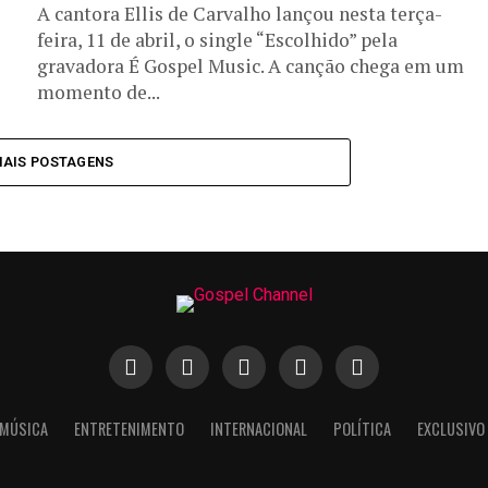
A cantora Ellis de Carvalho lançou nesta terça-
feira, 11 de abril, o single “Escolhido” pela
gravadora É Gospel Music. A canção chega em um
momento de...
MAIS POSTAGENS
MÚSICA
ENTRETENIMENTO
INTERNACIONAL
POLÍTICA
EXCLUSIVO