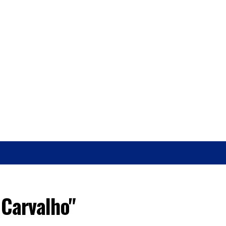
O
SAÚDE
 Carvalho"