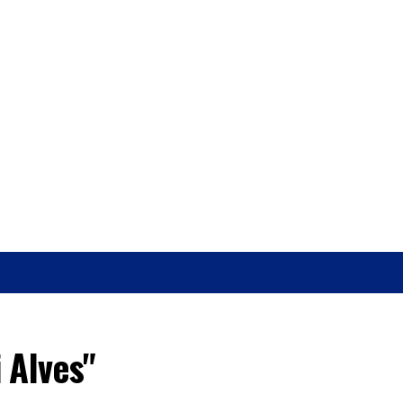
O
SAÚDE
 Alves"