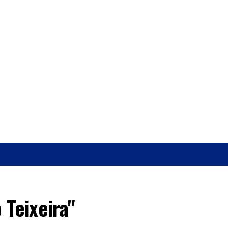
O
SAÚDE
 Teixeira"