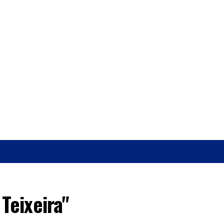
O
SAÚDE
Teixeira"