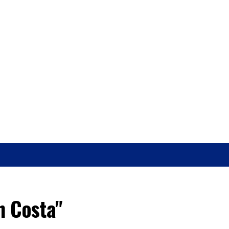
O
SAÚDE
h Costa"