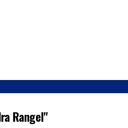
O
SAÚDE
dra Rangel"