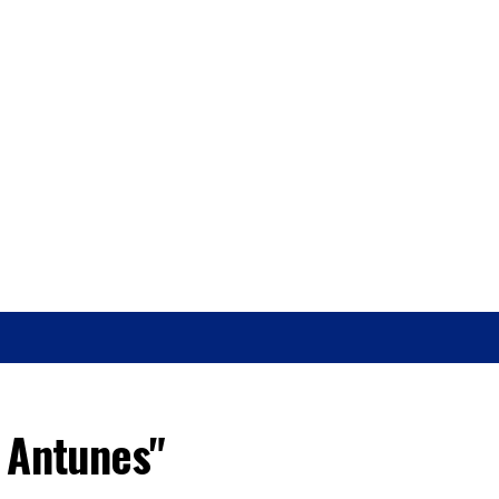
O
SAÚDE
 Antunes"