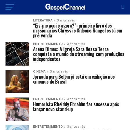
LITERATURA
3 anos atrás
“Eis-me aqui e agora?”: primeiro livro dos
missionários Chryssi e Gideone Rangel está em
pré-venda
ENTRETENIMENTO
3 anos atrás
Arena Filmes: A Igreja Sara Nossa Terra
conquista o mundo do streaming com produções
independentes
CINEMA
3 anos atrás
Jornada para Belém já está em exibição nos
cinemas do Brasil
ENTRETENIMENTO
3 anos atrás
Humorista Rheiddy Ebrahim faz sucesso após
lançar novo stand-up
ENTRETENIMENTO
3 anos atrás